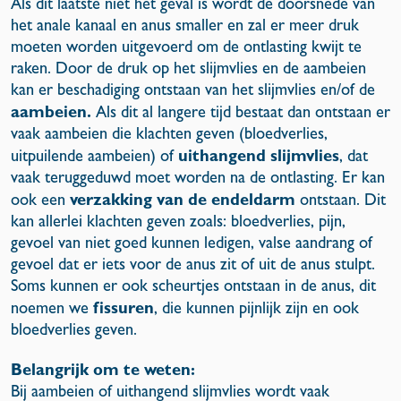
Als dit laatste niet het geval is wordt de doorsnede van
het anale kanaal en anus smaller en zal er meer druk
moeten worden uitgevoerd om de ontlasting kwijt te
raken. Door de druk op het slijmvlies en de aambeien
kan er beschadiging ontstaan van het slijmvlies en/of de
aambeien.
Als dit al langere tijd bestaat dan ontstaan er
vaak aambeien die klachten geven (bloedverlies,
uithangend slijmvlies
uitpuilende aambeien) of
, dat
vaak teruggeduwd moet worden na de ontlasting. Er kan
verzakking van de endeldarm
ook een
ontstaan. Dit
kan allerlei klachten geven zoals: bloedverlies, pijn,
gevoel van niet goed kunnen ledigen, valse aandrang of
gevoel dat er iets voor de anus zit of uit de anus stulpt.
Soms kunnen er ook scheurtjes ontstaan in de anus, dit
fissuren
noemen we
, die kunnen pijnlijk zijn en ook
bloedverlies geven.
Belangrijk om te weten:
Bij aambeien of uithangend slijmvlies wordt vaak