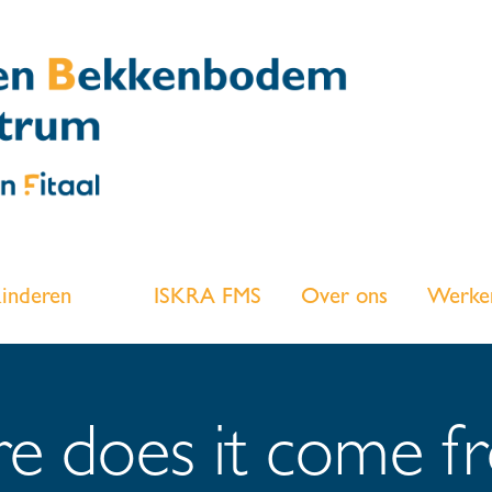
inderen
ISKRA FMS
Over ons
Werken
 does it come f