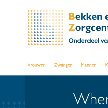
Vrouwen
Zwanger
Mannen
K
Where