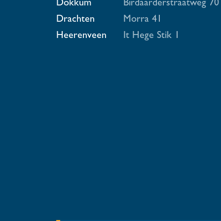
Dokkum
Birdaarderstraatweg 70
Drachten
Morra 41
Heerenveen
It Hege Stik 1